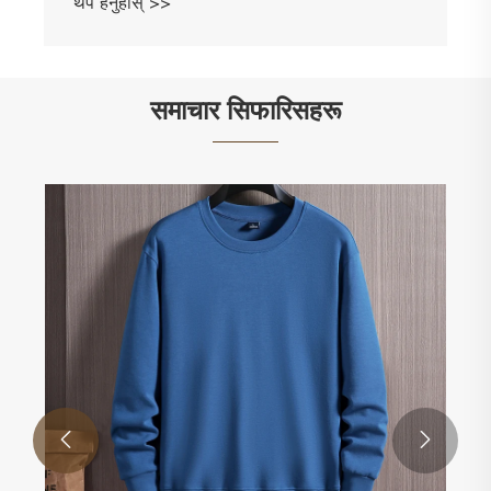
थप हेर्नुहोस् >>
समाचार सिफारिसहरू

