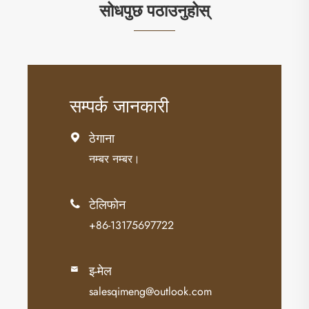
सोधपुछ पठाउनुहोस्
सम्पर्क जानकारी
ठेगाना

नम्बर नम्बर।
टेलिफोन

+86-13175697722
इ-मेल

salesqimeng@outlook.com