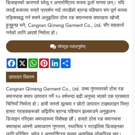
डिजाइनको कारणले घरेलू र अन्तर्राष्ट्रिय रूपमा ठूलो मागमा छन्। यदि
तपाइँ बजारमा राम्रो प्रदर्शन गर्दा तपाइँको ब्रान्ड पहिचान संग पूर्ण रूपमा
पङ्क्तिबद्ध गर्न सक्ने अनुकूलित ठोस रङ क्यानभास क्यापहरू खोज्दै
हुनुहुन्छ भने, Cangnan Qimeng Garment Co., Ltd. सँग सहकार्य
गर्नको लागि आदर्श निर्माता हो।
सोधपुछ पठाउनुहोस्
Facebook
X
WhatsApp
Pinterest
LinkedIn
Share
उत्पादन विवरण
Cangnan Qimeng Garment Co., Ltd. उच्च गुणस्तरको ठोस रङ
क्यानभास क्याप उत्पादन गर्ने १० वर्षभन्दा बढी अनुभव भएको एक प्रख्यात
चिनियाँ निर्माता हो। हामी सस्तो मूल्यमा र छोटो उत्पादन टाइमलाइन भित्र
हाम्रा ग्राहकहरूको अद्वितीय ब्रान्ड पहिचान झल्काउने अनुकूलन-
डिजाइन गरिएका क्यापहरूमा विशेषज्ञ छौं। हाम्रो ठोस रङ क्यानभास
क्यापहरू आफ्नो असाधारण गुणस्तर, स्थायित्व र स्टाइलिश डिजाइनका
लागि परिचित, घरेलू र अन्तर्राष्ट्रिय रूपमा अत्यधिक लोकप्रिय छन्।