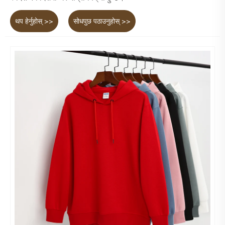
थप हेर्नुहोस् >>
सोधपुछ पठाउनुहोस् >>