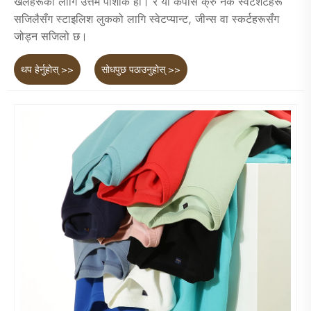
खेलहरूको लागि उत्तम पोशाक हो। र यो कपास क्रु नेक स्वेटशर्टहरू
सजिलैसँग स्टाइलिश लुकको लागि स्वेटप्यान्ट, जीन्स वा स्कर्टहरूसँग
जोड्न सजिलो छ।
थप हेर्नुहोस् >>
सोधपुछ पठाउनुहोस् >>