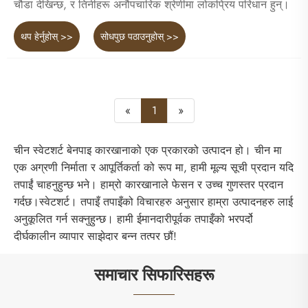
चौडा देखिन्छ, र तिनीहरू अनौपचारिक श्रेणीमा लोकप्रिय परिधान हुन्।
थप हेर्नुहोस् >>
सोधपुछ पठाउनुहोस् >>
«
1
»
चीन स्वेटशर्ट बेनपाइ कारखानाको एक प्रकारको उत्पादन हो। चीन मा
एक अग्रणी निर्माता र आपूर्तिकर्ता को रूप मा, हामी मूल्य सूची प्रदान यदि
तपाईं चाहनुहुन्छ भने। हाम्रो कारखानाले फेसन र उच्च गुणस्तर प्रदान
गर्दछ।स्वेटशर्ट। तपाइँ तपाइँको विचारहरु अनुसार हाम्रा उत्पादनहरु लाई
अनुकूलित गर्न सक्नुहुन्छ। हामी ईमानदारीपूर्वक तपाइँको भरपर्दो
दीर्घकालीन व्यापार साझेदार बन्न तत्पर छौं!
समाचार सिफारिसहरू