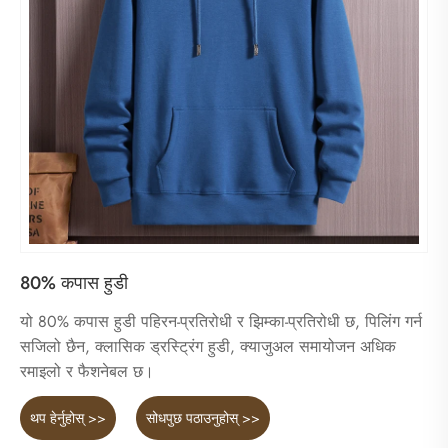
80% कपास हुडी
यो 80% कपास हुडी पहिरन-प्रतिरोधी र झिम्का-प्रतिरोधी छ, पिलिंग गर्न
सजिलो छैन, क्लासिक ड्रस्ट्रिंग हुडी, क्याजुअल समायोजन अधिक
रमाइलो र फैशनेबल छ।
थप हेर्नुहोस् >>
सोधपुछ पठाउनुहोस् >>