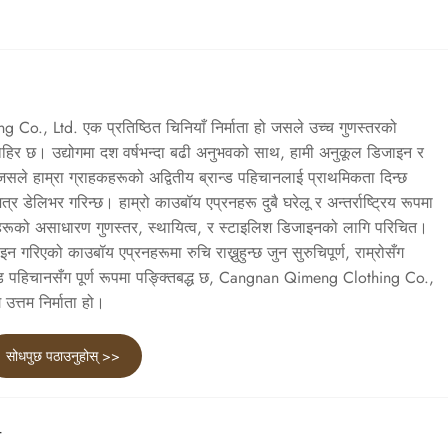
o., Ltd. एक प्रतिष्ठित चिनियाँ निर्माता हो जसले उच्च गुणस्तरको
माहिर छ। उद्योगमा दश वर्षभन्दा बढी अनुभवको साथ, हामी अनुकूल डिजाइन र
ं जसले हाम्रा ग्राहकहरूको अद्वितीय ब्रान्ड पहिचानलाई प्राथमिकता दिन्छ
डेलिभर गरिन्छ। हाम्रो काउबॉय एप्रनहरू दुबै घरेलू र अन्तर्राष्ट्रिय रूपमा
हरूको असाधारण गुणस्तर, स्थायित्व, र स्टाइलिश डिजाइनको लागि परिचित।
गरिएको काउबॉय एप्रनहरूमा रुचि राख्नुहुन्छ जुन सुरुचिपूर्ण, राम्रोसँग
्ड पहिचानसँग पूर्ण रूपमा पङ्क्तिबद्ध छ, Cangnan Qimeng Clothing Co.,
 उत्तम निर्माता हो।
सोधपुछ पठाउनुहोस् >>
न