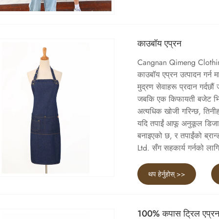
काउबॉय एप्रन
Cangnan Qimeng Clothing C
काउबॉय एप्रन उत्पादन गर्न 
मुद्रण सेवाहरू प्रदान गर्दछौ
जबकि एक किफायती बजेट भित्र 
अत्यधिक खोजी गरिन्छ, तिनी
यदि तपाईं आफू अनुकूल डिजाइन 
बनाइएको छ, र तपाईंको ब्रान
Ltd. सँग सहकार्य गर्नको लागि
थप हेर्नुहोस् >>
100% कपास ट्रिल एप्र