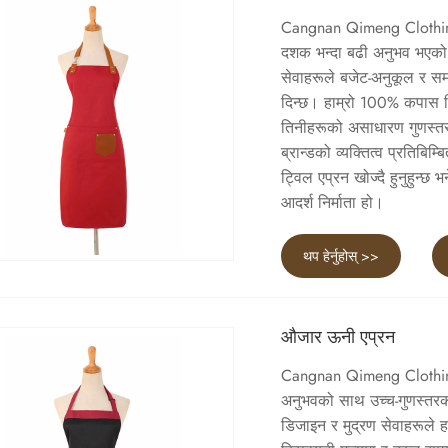
Cangnan Qimeng Clothing 
दशक भन्दा बढी अनुभव भएको ए
सेवाहरूले बजेट-अनुकूल र समय
दिन्छ। हाम्रो 100% कपास ट्व
तिनीहरूको असाधारण गुणस्तर,
ब्रान्डको व्यक्तित्व प्रतिब
ट्विल एप्रन खोज्दै हुनुहुन
आदर्श निर्माता हो।
थप हेर्नुहोस् >>
औजार ऊनी एप्रन
Cangnan Qimeng Clothing C
अनुभवको साथ उच्च-गुणस्तरको
डिजाइन र मुद्रण सेवाहरूले ह