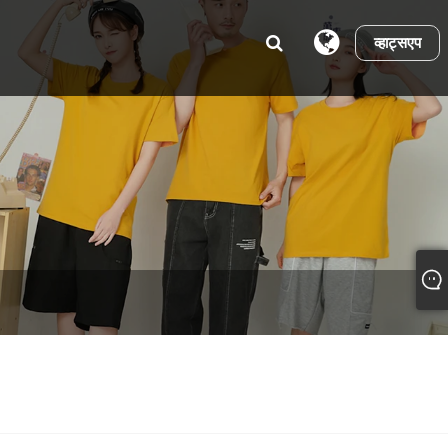
व्हाट्सएप