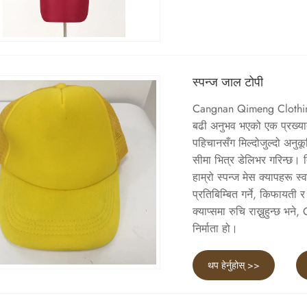
स्पन्ज जाल टोपी
Cangnan Qimeng Clothing Co
बढी अनुभव भएको एक प्रख्यात च
पहिचानसँग मिल्दोजुल्दो अनुक
सीमा भित्र डेलिभर गरिन्छ। 
हाम्रो स्पन्ज मेस क्यापहरू स
प्रतिबिम्बित गर्ने, किफायती
क्याप्समा रुचि राख्नुहुन्छ 
निर्माता हो।
थप हेर्नुहोस् >>