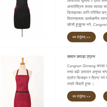
किफायती मूल्यमा र द्रुत सम
अन्तर्राष्ट्रिय रूपमा व्याप
डिजाइनका लागि परिचित छन्। तप
विवरणहरूमा उल्लेखनीय ध्य
खोज्दै हुनुहुन्छ भने, Cangn
थप हेर्नुहोस् >>
समान कपडा एप्रन
Cangnan Qimeng कपडा कं, ल
भन्दा बढी उत्पादन अनुभव संग
एप्रोन डिजाइन र प्रिन्ट गर्न
राम्रो बिक्री हुन्छ ।
थप हेर्नुहोस् >>