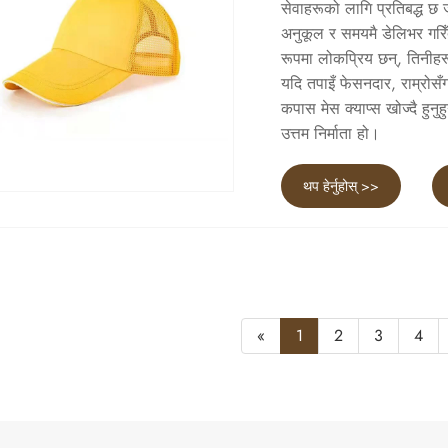
सेवाहरूको लागि प्रतिबद्ध छ ज
अनुकूल र समयमै डेलिभर गरिँद
रूपमा लोकप्रिय छन्, तिनीह
यदि तपाइँ फेसनदार, राम्रोसँ
कपास मेस क्याप्स खोज्दै हु
उत्तम निर्माता हो।
थप हेर्नुहोस् >>
«
1
2
3
4