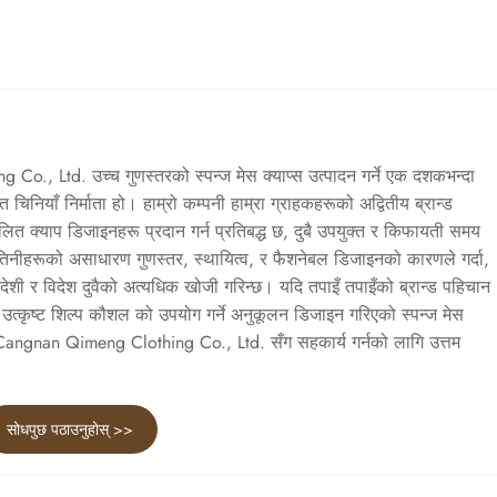
., Ltd. उच्च गुणस्तरको स्पन्ज मेस क्याप्स उत्पादन गर्ने एक दशकभन्दा
िनियाँ निर्माता हो। हाम्रो कम्पनी हाम्रा ग्राहकहरूको अद्वितीय ब्रान्ड
ूलित क्याप डिजाइनहरू प्रदान गर्न प्रतिबद्ध छ, दुबै उपयुक्त र किफायती समय
तिनीहरूको असाधारण गुणस्तर, स्थायित्व, र फैशनेबल डिजाइनको कारणले गर्दा,
्वदेशी र विदेश दुवैको अत्यधिक खोजी गरिन्छ। यदि तपाइँ तपाइँको ब्रान्ड पहिचान
 र उत्कृष्ट शिल्प कौशल को उपयोग गर्ने अनुकूलन डिजाइन गरिएको स्पन्ज मेस
भने, Cangnan Qimeng Clothing Co., Ltd. सँग सहकार्य गर्नको लागि उत्तम
सोधपुछ पठाउनुहोस् >>