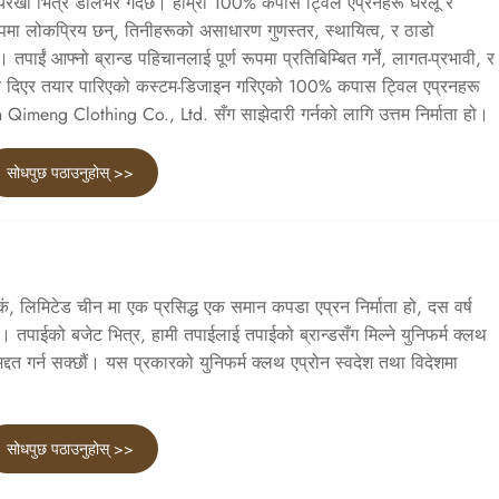
यरेखा भित्र डेलिभर गर्दछ। हाम्रो 100% कपास ट्विल एप्रनहरू घरेलू र
क रूपमा लोकप्रिय छन्, तिनीहरूको असाधारण गुणस्तर, स्थायित्व, र ठाडो
ाईं आफ्नो ब्रान्ड पहिचानलाई पूर्ण रूपमा प्रतिबिम्बित गर्ने, लागत-प्रभावी, र
ान दिएर तयार पारिएको कस्टम-डिजाइन गरिएको 100% कपास ट्विल एप्रनहरू
an Qimeng Clothing Co., Ltd. सँग साझेदारी गर्नको लागि उत्तम निर्माता हो।
सोधपुछ पठाउनुहोस् >>
िमिटेड चीन मा एक प्रसिद्ध एक समान कपडा एप्रन निर्माता हो, दस वर्ष
। तपाईको बजेट भित्र, हामी तपाईलाई तपाईको ब्रान्डसँग मिल्ने युनिफर्म क्लथ
 मद्दत गर्न सक्छौं। यस प्रकारको युनिफर्म क्लथ एप्रोन स्वदेश तथा विदेशमा
सोधपुछ पठाउनुहोस् >>