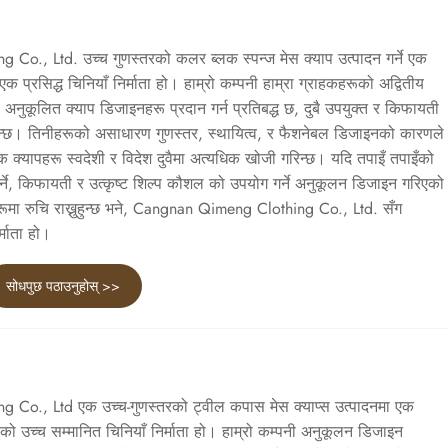
o., Ltd. उच्च गुणस्तरको कलर ब्लक स्पन्ज मेस क्याप उत्पादन गर्ने एक
प्रसिद्ध चिनियाँ निर्माता हो। हाम्रो कम्पनी हाम्रा ग्राहकहरूको अद्वितीय
दो अनुकूलित क्याप डिजाइनहरू प्रदान गर्न प्रतिबद्ध छ, दुबै उपयुक्त र किफायती
न्छ। तिनीहरूको असाधारण गुणस्तर, स्थायित्व, र फैशनेबल डिजाइनको कारणले
लक क्यापहरू स्वदेशी र विदेश दुवैमा अत्यधिक खोजी गरिन्छ। यदि तपाइँ तपाइँको
 गर्ने, किफायती र उत्कृष्ट शिल्प कौशल को उपयोग गर्ने अनुकूलन डिजाइन गरिएको
ूमा रुचि राख्नुहुन्छ भने, Cangnan Qimeng Clothing Co., Ltd. सँग
्माता हो।
सोधपुछ पठाउनुहोस् >>
Co., Ltd एक उच्च-गुणस्तरको ट्वील कपास मेस क्याप्स उत्पादनमा एक
को उच्च सम्मानित चिनियाँ निर्माता हो। हाम्रो कम्पनी अनुकूलन डिजाइन