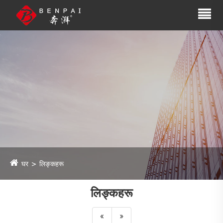
घर
लिङ्कहरू
लिङ्कहरू
«
»