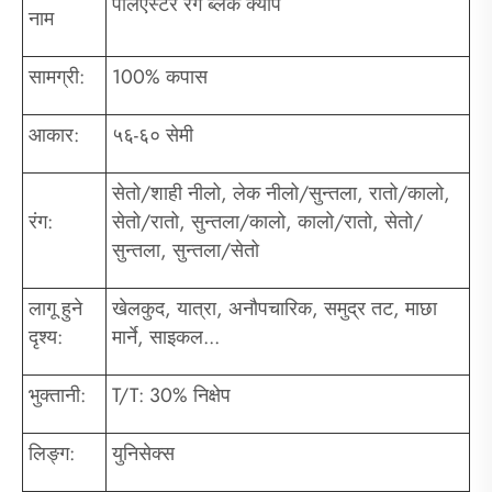
पलिएस्टर रंग ब्लक क्याप
नाम
सामग्री:
100% कपास
आकार:
५६-६० सेमी
सेतो/शाही नीलो, लेक नीलो/सुन्तला, रातो/कालो,
रंग:
सेतो/रातो, सुन्तला/कालो, कालो/रातो, सेतो/
सुन्तला, सुन्तला/सेतो
लागू हुने
खेलकुद, यात्रा, अनौपचारिक, समुद्र तट, माछा
दृश्य:
मार्ने, साइकल...
भुक्तानी:
T/T: 30% निक्षेप
लिङ्ग:
युनिसेक्स