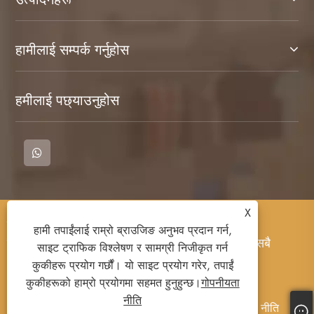
हामीलाई सम्पर्क गर्नुहोस
हमीलाई पछ्याउनुहोस
X
प्रतिलिपि अधिकार © 2023 Cangnan काउन्टी Quing
हामी तपाईंलाई राम्रो ब्राउजिङ अनुभव प्रदान गर्न,
कपडा Co. LTD. LTD. T-T-शर्ट, पसीगो शर्ट, पसीना शर्ट, सबै
साइट ट्राफिक विश्लेषण र सामग्री निजीकृत गर्न
अधिकार सुरक्षित।
कुकीहरू प्रयोग गर्छौं। यो साइट प्रयोग गरेर, तपाईं
कुकीहरूको हाम्रो प्रयोगमा सहमत हुनुहुन्छ।
गोपनीयता
नीति
Links
Sitemap
RSS
XML
गोपनीयता नीति