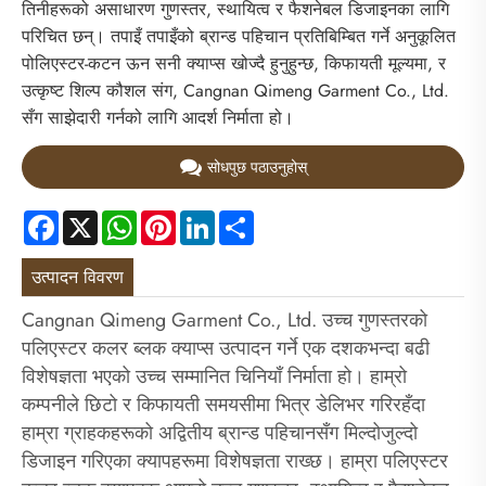
तिनीहरूको असाधारण गुणस्तर, स्थायित्व र फैशनेबल डिजाइनका लागि
परिचित छन्। तपाइँ तपाइँको ब्रान्ड पहिचान प्रतिबिम्बित गर्ने अनुकूलित
पोलिएस्टर-कटन ऊन सनी क्याप्स खोज्दै हुनुहुन्छ, किफायती मूल्यमा, र
उत्कृष्ट शिल्प कौशल संग, Cangnan Qimeng Garment Co., Ltd.
सँग साझेदारी गर्नको लागि आदर्श निर्माता हो।
सोधपुछ पठाउनुहोस्
Facebook
X
WhatsApp
Pinterest
LinkedIn
Share
उत्पादन विवरण
Cangnan Qimeng Garment Co., Ltd. उच्च गुणस्तरको
पलिएस्टर कलर ब्लक क्याप्स उत्पादन गर्ने एक दशकभन्दा बढी
विशेषज्ञता भएको उच्च सम्मानित चिनियाँ निर्माता हो। हाम्रो
कम्पनीले छिटो र किफायती समयसीमा भित्र डेलिभर गरिरहँदा
हाम्रा ग्राहकहरूको अद्वितीय ब्रान्ड पहिचानसँग मिल्दोजुल्दो
डिजाइन गरिएका क्यापहरूमा विशेषज्ञता राख्छ। हाम्रा पलिएस्टर