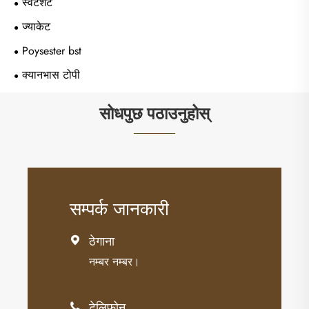
स्वेटशर्ट
ज्याकेट
Poysester bst
क्यानभास टोपी
सोधपुछ पठाउनुहोस्
सम्पर्क जानकारी
ठेगाना

नम्बर नम्बर।
टेलिफोन
