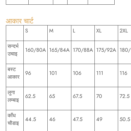
आकार चार्ट
S
M
L
XL
2XL
सन्दर्भ
160/80A
165/84A
170/88A
175/92A
180
उचाइ
बस्ट
96
101
106
111
116
आकार
लुगा
62.5
65
67.5
70
72.5
लम्बाइ
काँध
44.5
46
47.5
49
50.5
चौडाइ