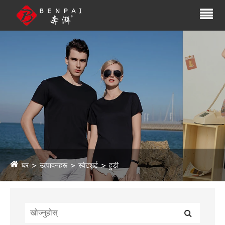
घर
उत्पादनहरू
स्वेटशर्ट
हुडी