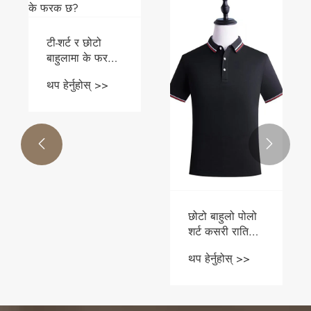
टी-शर्ट र छोटो
बाहुलामा के फरक
छ?
थप हेर्नुहोस् >>


छोटो बाहुलो पोलो
शर्ट कसरी राति
फैशनेबल र सहज
थप हेर्नुहोस् >>
हुन सक्छ?