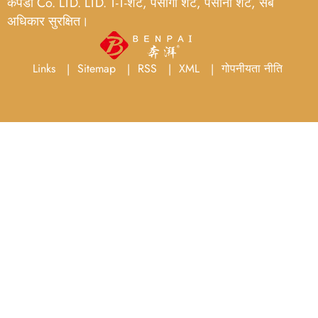
कपडा Co. LTD. LTD. T-T-शर्ट, पसीगो शर्ट, पसीना शर्ट, सबै
अधिकार सुरक्षित।
Links
Sitemap
RSS
XML
गोपनीयता नीति