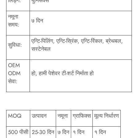
लिङ्ग:
युनिसेक्स
नमूना
७ दिन
समय:
एन्टि-पिलिंग, एन्टि-स्रिंक, एन्टि-रिंकल, ब्रेथबल,
सुविधा:
सस्टेनेबल
OEM
ODM
हो, हामी पेशेवर टी-शर्ट निर्माता हो
सेवा:
MOQ
उत्पादन
नमूना
ग्राफिक्स
मूल्य निर्धारण
500 पीसी
25-30 दिन
७ दिन
१ दिन
१ दिन