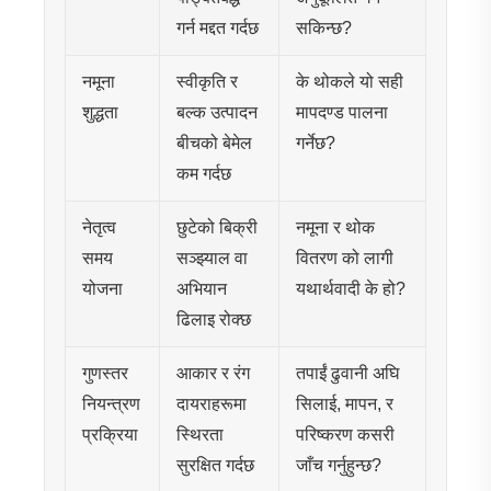
गर्न मद्दत गर्दछ
सकिन्छ?
नमूना
स्वीकृति र
के थोकले यो सही
शुद्धता
बल्क उत्पादन
मापदण्ड पालना
बीचको बेमेल
गर्नेछ?
कम गर्दछ
नेतृत्व
छुटेको बिक्री
नमूना र थोक
समय
सञ्झ्याल वा
वितरण को लागी
योजना
अभियान
यथार्थवादी के हो?
ढिलाइ रोक्छ
गुणस्तर
आकार र रंग
तपाईं ढुवानी अघि
नियन्त्रण
दायराहरूमा
सिलाई, मापन, र
प्रक्रिया
स्थिरता
परिष्करण कसरी
सुरक्षित गर्दछ
जाँच गर्नुहुन्छ?