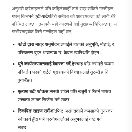
अनुभवी क्रेताहरूले पनि कहिलेकाहीँ टाढै राख्न सकिने गल्तीहरू
गर्छन् किनभने ए
टी-शर्ट
गहिरो समीक्षा को आवश्यकता को लागी धेरै
परिचित लाग्छ। ठ्याक्कै यही कारणले गर्दा मुद्दाहरू चिप्लिन्छन्। म
गम्भीरतापूर्वक लिने गल्तीहरू यहाँ छन्:
फोटो द्वारा मात्र अनुमोदन:
तपाईंले हातको अनुभूति, मोटाई, र
परिष्करण बुझ्न आवश्यक छ, केवल उपस्थिति होइन।
धुने कार्यसम्पादनलाई बेवास्ता गर्दै:
हेरचाह पछि नराम्रो रूपमा
परिवर्तन भएको शर्टले ग्राहकको विश्वासलाई तुरुन्तै हानि
पुर्‍याउँछ।
मूल्यमा बढी फोकस:
सस्तो शर्टले पछि उजुरी र रिटर्न मार्फत
उच्चतम लागत सिर्जना गर्न सक्छ।
स्किपिङ साइज समीक्षा:
फिट असंगतताले कपडाको गुणस्तर
स्वीकार्य हुँदा पनि प्रयोगकर्ताको अनुभवलाई नष्ट गर्न
सक्छ।