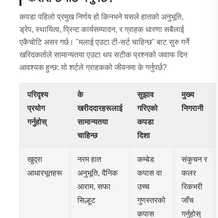
कपडा पहिलो प्रमुख निर्णय हो किनभने यसले हातको अनुभूति,
ड्रेप, स्थायित्व, प्रिन्ट कार्यसम्पादन, र ग्राहक धारणा सबैलाई
एकैचोटि असर गर्छ। "मलाई एउटा टी-सर्ट चाहिन्छ" बाट सुरु गर्ने
खरिदकर्ताले सामान्यतया एउटा थप सटीक प्रश्नको जवाफ दिन
आवश्यक हुन्छ: यो शर्टले ग्राहकको जीवनमा के गर्नुपर्छ?
परिदृश्य
के
सुझाव
मुख्य
प्रयोग
खरीददारहरूलाई
गरिएको
निगरानी
गर्नुहोस्
सामान्यतया
कपडा
चाहिन्छ
दिशा
खुद्रा
नरम हात
कम्बेड
संकुचन र
आधारभूतहरू
अनुभूति, दैनिक
कपास वा
कलर
आराम, सफा
उच्च
रिकभरी
सिल्हूट
गुणस्तरको
जाँच
कपास
गर्नुहोस्