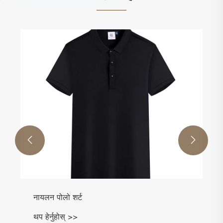


क्यानभास जाल टोपी
थप हेर्नुहोस् >>