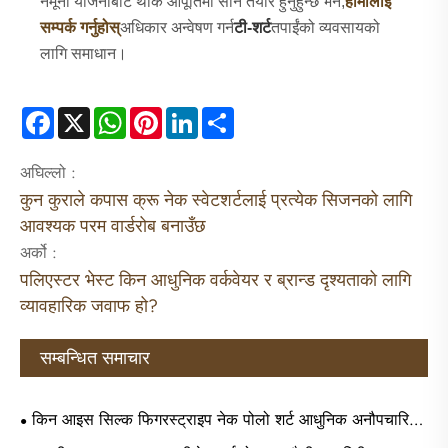
नमूना योजनाबाट थोक आपूर्तिमा सार्न तयार हुनुहुन्छ भने,
हामीलाई
सम्पर्क गर्नुहोस्
अधिकार अन्वेषण गर्न
टी-शर्ट
तपाईंको व्यवसायको
लागि समाधान।
Facebook
X
WhatsApp
Pinterest
LinkedIn
Share
अघिल्लो :
कुन कुराले कपास क्रू नेक स्वेटशर्टलाई प्रत्येक सिजनको लागि
आवश्यक परम वार्डरोब बनाउँछ
अर्को :
पलिएस्टर भेस्ट किन आधुनिक वर्कवेयर र ब्रान्ड दृश्यताको लागि
व्यावहारिक जवाफ हो?
सम्बन्धित समाचार
किन आइस सिल्क फिगरस्ट्राइप नेक पोलो शर्ट आधुनिक अनौपचारिक
र व्यापारिक पहिरनको लागि रुचाइएको छनोट बनिरहेको छ?