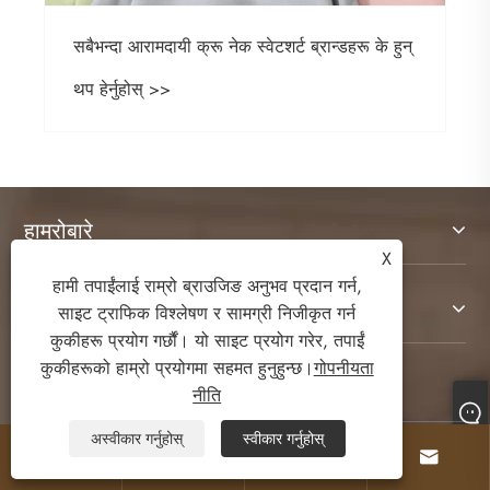
टी-शर्टलाई किन टी-शर्ट भनिन्छ
थप हेर्नुहोस् >>
हाम्रोबारे
X
हामी तपाईंलाई राम्रो ब्राउजिङ अनुभव प्रदान गर्न,
उत्पादनहरू
साइट ट्राफिक विश्लेषण र सामग्री निजीकृत गर्न
कुकीहरू प्रयोग गर्छौं। यो साइट प्रयोग गरेर, तपाईं
कुकीहरूको हाम्रो प्रयोगमा सहमत हुनुहुन्छ।
गोपनीयता
हामीलाई सम्पर्क गर्नुहोस
नीति
अस्वीकार गर्नुहोस्
स्वीकार गर्नुहोस्




हमीलाई पछ्याउनुहोस