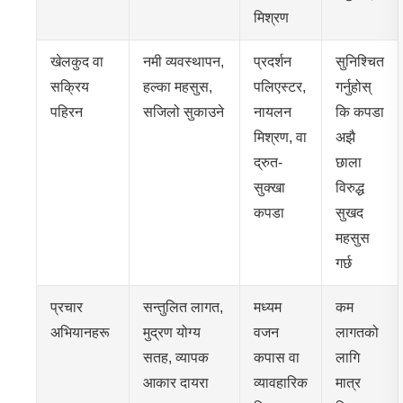
मिश्रण
खेलकुद वा
नमी व्यवस्थापन,
प्रदर्शन
सुनिश्चित
सक्रिय
हल्का महसुस,
पलिएस्टर,
गर्नुहोस्
पहिरन
सजिलो सुकाउने
नायलन
कि कपडा
मिश्रण, वा
अझै
द्रुत-
छाला
सुक्खा
विरुद्ध
कपडा
सुखद
महसुस
गर्छ
प्रचार
सन्तुलित लागत,
मध्यम
कम
अभियानहरू
मुद्रण योग्य
वजन
लागतको
सतह, व्यापक
कपास वा
लागि
आकार दायरा
व्यावहारिक
मात्र