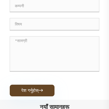
पेश गर्नुहोस्

नयाँ सामानहरू