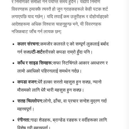
र निर्माणको समीक्षा गर्न पर्याप्त समय हुँदैन। यद्यपि निर्माण
विवरणहरू ठ्याक्कै त्यस्तै हो जुन ग्राहकहरूले केही पटक शर्ट
लगाएपछि याद गर्छन्। यदि तपाइँ कम उजुरीहरू र दोहोर्याइएको
आदेशहरूमा अधिक विश्वास चाहनुहुन्छ भने, यी विवरणहरू
नजिकबाट जाँच गर्न लायक छन्:
कलर संरचना:
कमजोर कलरले ए को सम्पूर्ण लुकलाई बर्बाद
गर्न सक्छ
टी-शर्ट
शरीरको कपडा राम्रो हुँदा पनि।
काँध र साइड सिमहरू:
सफा स्टिचिंगले आकार अवधारण र
लामो अवधिको पहिरनलाई समर्थन गर्दछ।
कपडा वजन:
धेरै हल्का सस्तो महसुस हुन सक्छ, न्यानो
मौसमको लागि धेरै भारी महसुस हुन सक्छ।
सतह चिल्लोपन:
लोगो, ढाँचा, वा प्रचार सन्देश मुद्रण गर्दा
महत्त्वपूर्ण।
रंगीनता:
गाढा शेडहरू, ब्रान्डेड रङहरू र वर्दीहरूका लागि
विशेष गरी महत्त्वपूर्ण।