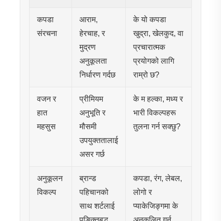
कपडा
आराम,
के यो कपडा
संरचना
हेरचाह, र
खुद्रा, खेलकुद, वा
मुद्रण
प्रचारात्मक
अनुकूलता
प्रयोगको लागि
निर्धारण गर्दछ
राम्रो छ?
वजन र
प्रीमियम
के म हल्का, मध्य र
हात
अनुभूति र
भारी विकल्पहरू
महसुस
मौसमी
तुलना गर्न सक्छु?
उपयुक्ततालाई
असर गर्छ
अनुकूलन
ब्रान्ड
कपडा, रंग, लेबल,
विकल्प
पहिचानको
लोगो र
साथ शर्टलाई
प्याकेजिङ्गमा के
पङ्क्तिबद्ध
अनुकूलित गर्न