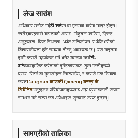
लेख सारांश
अधिकार छनोट गर्दै
टी-शर्ट
रंग वा मूल्यको बारेमा मात्र होइन।
खरीददारहरूले कपडाको आराम, संकुचन जोखिम, प्रिन्ट
अनुकूलता, फिट स्थिरता, अर्डर लचिलोपन, र डेलिभरीको
विश्वसनीयता एकै समयमा तौल्नु आवश्यक छ। यस गाइडमा,
हामी कसरी मूल्यांकन गर्ने भनेर व्याख्या गर्छौं
टी-
शर्ट
व्यावहारिक क्रेताको दृष्टिकोणबाट, कुन गल्तीहरूले
प्राय: रिटर्न वा गुनासोहरू निम्त्याउँछ, र कसरी एक निर्माता
जस्तै
Cangnan काउन्टी Qimeng वस्त्र कं,
लिमिटेड
अनुकूलन परियोजनाहरूलाई अझ प्रभावकारी रूपमा
समर्थन गर्न सक्छ जब अपेक्षाहरू सुरुबाट स्पष्ट हुन्छन्।
सामग्रीको तालिका