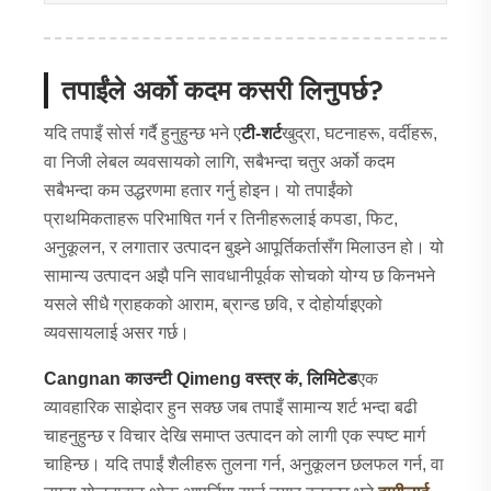
तपाईंले अर्को कदम कसरी लिनुपर्छ?
यदि तपाइँ सोर्स गर्दै हुनुहुन्छ भने ए
टी-शर्ट
खुद्रा, घटनाहरू, वर्दीहरू,
वा निजी लेबल व्यवसायको लागि, सबैभन्दा चतुर अर्को कदम
सबैभन्दा कम उद्धरणमा हतार गर्नु होइन। यो तपाईंको
प्राथमिकताहरू परिभाषित गर्न र तिनीहरूलाई कपडा, फिट,
अनुकूलन, र लगातार उत्पादन बुझ्ने आपूर्तिकर्तासँग मिलाउन हो। यो
सामान्य उत्पादन अझै पनि सावधानीपूर्वक सोचको योग्य छ किनभने
यसले सीधै ग्राहकको आराम, ब्रान्ड छवि, र दोहोर्याइएको
व्यवसायलाई असर गर्छ।
Cangnan काउन्टी Qimeng वस्त्र कं, लिमिटेड
एक
व्यावहारिक साझेदार हुन सक्छ जब तपाइँ सामान्य शर्ट भन्दा बढी
चाहनुहुन्छ र विचार देखि समाप्त उत्पादन को लागी एक स्पष्ट मार्ग
चाहिन्छ। यदि तपाईं शैलीहरू तुलना गर्न, अनुकूलन छलफल गर्न, वा