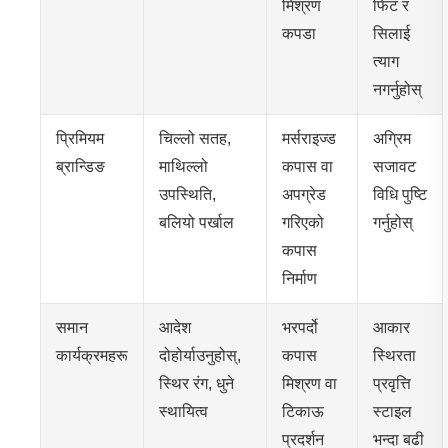
मिश्रण
फिट र
कपडा
सिलाई
त्याग
नगर्नुहोस्
प्रिमियम
चिल्लो सतह,
मर्सराइज्ड
अग्रिम
ब्रान्डिङ
माथिल्लो
कपास वा
सजावट
उपस्थिति,
अपग्रेड
विधि पुष्टि
बलियो पर्खाल
गरिएको
गर्नुहोस्
कपास
निर्माण
समान
आदेश
भरपर्दो
आकार
कार्यक्रमहरू
दोहोर्याउनुहोस्,
कपास
स्थिरता
स्थिर रंग, धुने
मिश्रण वा
प्रवृत्ति
स्थायित्व
टिकाऊ
स्टाइल
प्रदर्शन
भन्दा बढी