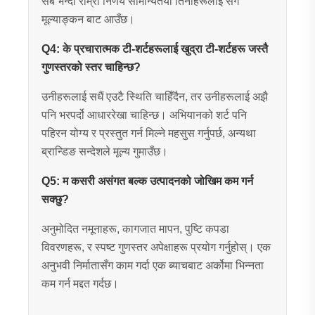
सबै भन्दा राम्रो निर्णय सामान्यतया तिनीहरूलाई सँगै
मूल्याङ्कन बाट आउँछ।
Q4: के प्रचारात्मक टी-शर्टहरूलाई खुद्रा टी-शर्टहरू जस्तै
गुणस्तरको स्तर चाहिन्छ?
उनीहरूलाई सधैं एउटै स्थिति चाहिँदैन, तर उनीहरूलाई अझै
पनि भरपर्दो आधाररेखा चाहिन्छ। अभियानको शर्ट पनि
पहिरन योग्य र प्रस्तुत गर्न मिल्ने महसुस गर्नुपर्छ, अन्यथा
ब्रान्डिङ सन्देशले मूल्य गुमाउँछ।
Q5: म कसरी असंगत बल्क उत्पादनको जोखिम कम गर्न
सक्छु?
अनुमोदित नमूनाहरू, कागजात मापन, पुष्टि कपडा
विवरणहरू, र स्पष्ट गुणस्तर अपेक्षाहरू प्रयोग गर्नुहोस्। एक
अनुभवी निर्मातासँग काम गर्दा एक ब्याचबाट अर्कोमा भिन्नता
कम गर्न मद्दत गर्दछ।