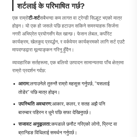
शर्टलाई के परिभाषित गर्छ?
एक राम्रो
टी-शर्ट
सबैभन्दा कम लागत वा ट्रेन्डी सिल्हूट भएको मात्र
होइन। यो एक हो जसले पछि हटाउन सकिने समस्याहरू सिर्जना
नगरी अभिप्रेत प्रयोगसँग मेल खान्छ। फेसन लेबल, कर्पोरेट
कार्यक्रम, खेलकुद प्रवर्द्धन, र वर्कवेयर कार्यक्रमको लागि सर्ट एउटै
मापदण्डद्वारा मूल्याङ्कन गरिनु हुँदैन।
व्यावहारिक सर्तहरूमा, एक बलियो उत्पादन सामान्यतया पाँच क्षेत्रमा
राम्रो प्रदर्शन गर्दछ:
आराम:
लगाउनेले तुरुन्तै राम्रो महसुस गर्नुपर्छ, "यसलाई
तोडेर" पछि मात्र होइन।
उपस्थिति अवधारण:
आकार, कलर, र सतह अझै पनि
बारम्बार पहिरन र धुने पछि सफा देखिनुपर्छ।
सजावट अनुकूलता:
कपडाले छनौट गरिएको लोगो, प्रिन्ट वा
ब्रान्डिङ विधिलाई समर्थन गर्नुपर्छ।